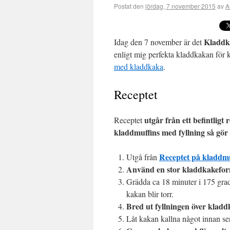
Postat den
lördag, 7 november 2015
av
A
Kladdk
Idag den 7 november är det
enligt mig perfekta kladdkakan för 
med kladdkaka
.
Receptet
utgår från ett befintligt 
Receptet
kladdmuffins med fyllning så gö
Receptet på kladdmu
Utgå från
Använd en stor kladdkakeform 
Grädda ca 18 minuter i 175 grade
kakan blir torr.
Bred ut fyllningen över klad
Låt kakan kallna något innan se