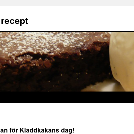
 recept
kan för Kladdkakans dag!