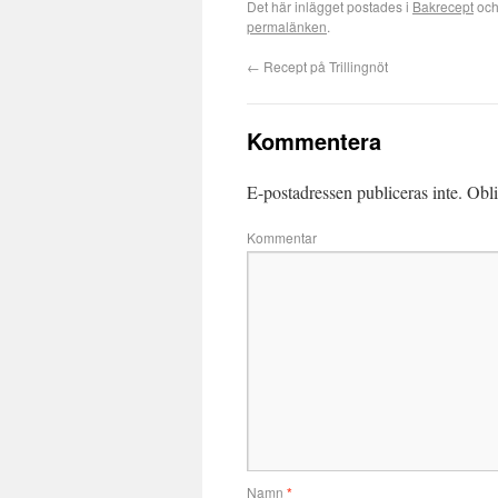
Det här inlägget postades i
Bakrecept
och
permalänken
.
←
Recept på Trillingnöt
Kommentera
E-postadressen publiceras inte.
Obli
Kommentar
Namn
*