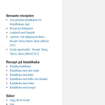
Senaste recepten
Den perfekta kladdkakan för
Kladdkakans dag!
Recept på Trillingnöt
Lantbröd med filmjölk
Apelsin- och chiliglacerat fläsk –
Recept: Tareq Taylor, Ikeas julbord
2012
Syrlig äppelsallad – Recept: Tareq
Taylor, Ikeas julbord 2012
Recept på kladdkaka
Kladdig kladdkaka
Kladdkaka med after eight
Kladdkaka med daim
Kladdkaka med kaffe och choklad
Kladdkaka med nötter
Kladdkaka med nougat
Sidor
Lägg till ett recept
Om