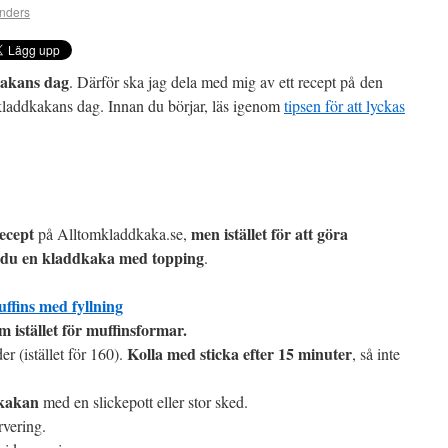
nders
akans dag
. Därför ska jag dela med mig av ett recept på den
kladdkakans dag. Innan du börjar, läs igenom
tipsen för att lyckas
recept
men istället för att göra
på Alltomkladdkaka.se,
r du en kladdkaka med topping
.
ffins med fyllning
istället för muffinsformar.
Kolla med sticka efter 15 minuter
r (istället för 160).
, så inte
dkakan
med en slickepott eller stor sked.
rvering.