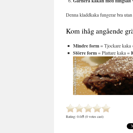
Garnera kakan med flingsalt
v
Denna kladdkaka fungerar bra utan gr
Kom ihåg angående grä
Mindre form
= Tjockare kaka
Större form
K
= Plattare kaka =
Rating: 0.0/
5
(0 votes cast)