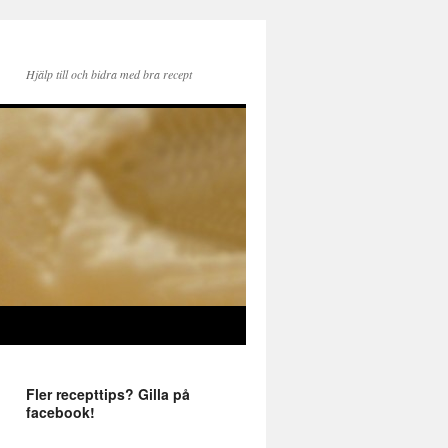
Hjälp till och bidra med bra recept
Fler recepttips? Gilla på
facebook!