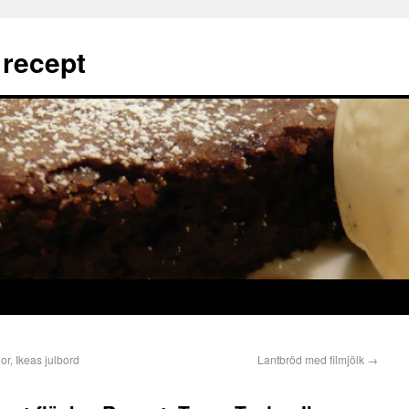
 recept
or, Ikeas julbord
Lantbröd med filmjölk
→