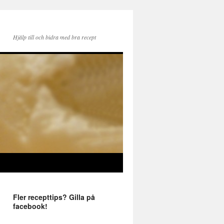
Hjälp till och bidra med bra recept
Fler recepttips? Gilla på
facebook!