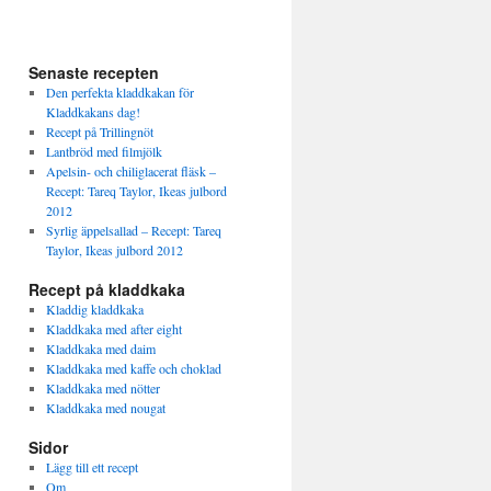
Senaste recepten
Den perfekta kladdkakan för
Kladdkakans dag!
Recept på Trillingnöt
Lantbröd med filmjölk
Apelsin- och chiliglacerat fläsk –
Recept: Tareq Taylor, Ikeas julbord
2012
Syrlig äppelsallad – Recept: Tareq
Taylor, Ikeas julbord 2012
Recept på kladdkaka
Kladdig kladdkaka
Kladdkaka med after eight
Kladdkaka med daim
Kladdkaka med kaffe och choklad
Kladdkaka med nötter
Kladdkaka med nougat
Sidor
Lägg till ett recept
Om