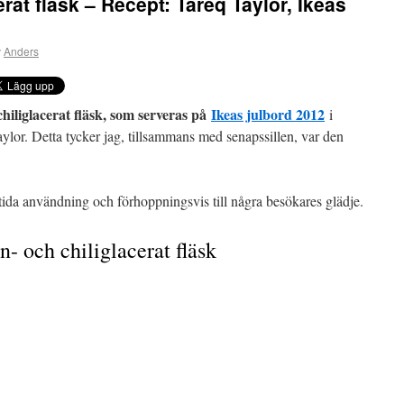
erat fläsk – Recept: Tareq Taylor, Ikeas
v
Anders
chiliglacerat fläsk, som serveras på
Ikeas julbord 2012
i
lor. Detta tycker jag, tillsammans med senapssillen, var den
mtida användning och förhoppningsvis till några besökares glädje.
n- och chiliglacerat fläsk