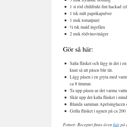
1 st röd chilifrukt fint hackad (
1 tsk milt paprikapulver
1 msk tomatpuré
½ tsk mald ingefära
2 msk rödvinsvinäger
Gör så här:
Salta fläsket och lägg in det i 
knut så att påsen blir tät.
Lägg påsen i en gryta med varmt v
ca 8 timmar.
Ta upp påsen ur det varma vattnet
Skär upp det kalla fläsket i mind
Blanda samman Apelsinglacen och
Grilla fläsket i ugnen på ca 200 
Fotnot: Receptet finns även
här
på I