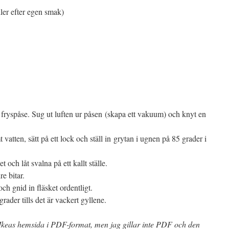
eller efter egen smak)
en fryspåse. Sug ut luften ur påsen (skapa ett vakuum) och knyt en
atten, sätt på ett lock och ställ in grytan i ugnen på 85 grader i
 och låt svalna på ett kallt ställe.
re bitar.
 gnid in fläsket ordentligt.
grader tills det är vackert gyllene.
keas hemsida i PDF-format, men jag gillar inte PDF och den