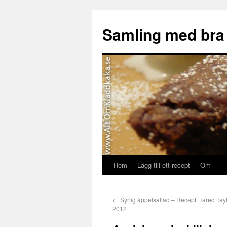
Samling med bra
Hem
Lägg till ett recept
Om
←
Syrlig äppelsallad – Recept: Tareq Tayl
2012