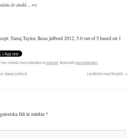
 nästa år ändå… =)
ecept: Tareq Taylor, Ikeas julbord 2012
,
5.0
out of
5
based on
1
 har märkts med etiketterna
julbord
. Bokmärk
permalänken
.
or, Ikeas julbord
Lantbröd med filmjölk
→
*
gatoriska fält är märkta