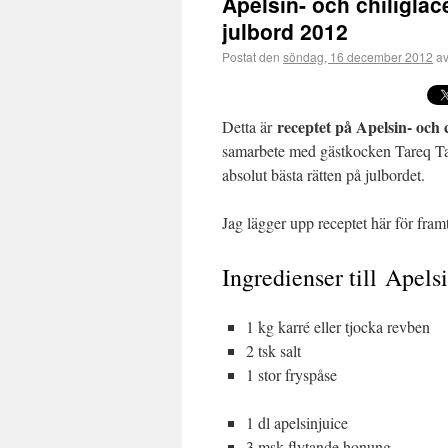
Apelsin- och chiliglac
julbord 2012
Postat den
söndag, 16 december 2012
a
receptet på Apelsin- och 
Detta är
samarbete med gästkocken Tareq Tay
absolut bästa rätten på julbordet.
Jag lägger upp receptet här för fra
Ingredienser till Apelsi
1 kg karré eller tjocka revben
2 tsk salt
1 stor fryspåse
1 dl apelsinjuice
3 msk flytande honung