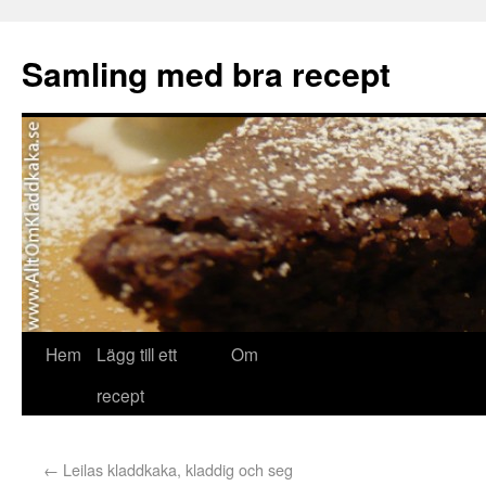
Samling med bra recept
Hem
Lägg till ett
Om
recept
←
Leilas kladdkaka, kladdig och seg