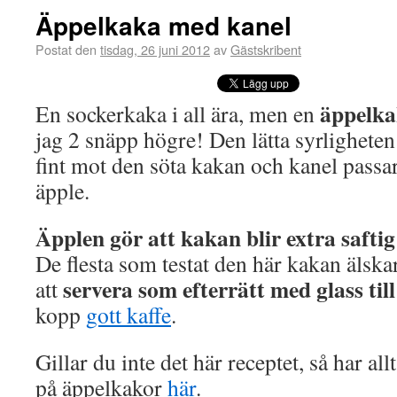
Äppelkaka med kanel
Postat den
tisdag, 26 juni 2012
av
Gästskribent
äppelka
En sockerkaka i all ära, men en
jag 2 snäpp högre! Den lätta syrligheten
fint mot den söta kakan och kanel passar
äpple.
Äpplen gör att kakan blir extra saftig
De flesta som testat den här kakan älsk
servera som efterrätt med glass till
att
kopp
gott kaffe
.
Gillar du inte det här receptet, så har al
på äppelkakor
här
.