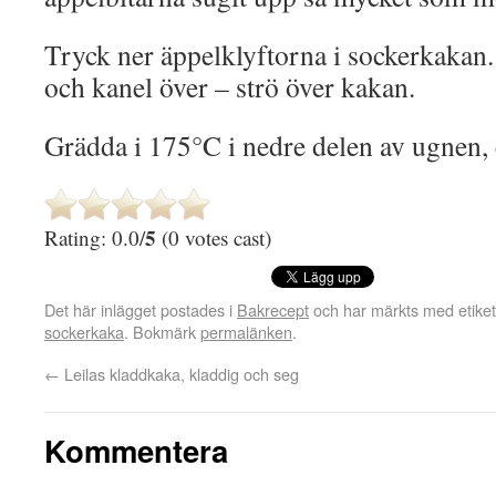
Tryck ner äppelklyftorna i sockerkakan.
och kanel över – strö över kakan.
Grädda i 175°C i nedre delen av ugnen, 
5
Rating: 0.0/
(0 votes cast)
Det här inlägget postades i
Bakrecept
och har märkts med etike
sockerkaka
. Bokmärk
permalänken
.
←
Leilas kladdkaka, kladdig och seg
Kommentera